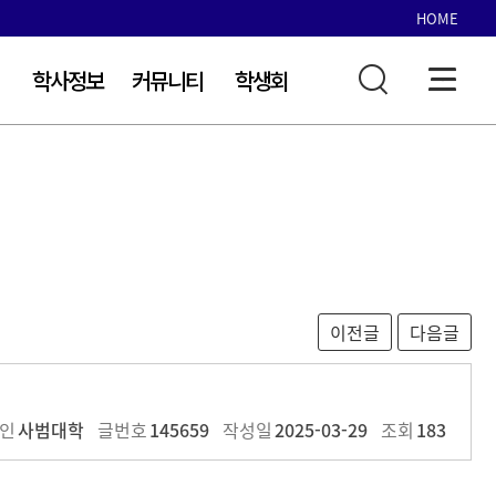
HOME
학사정보
커뮤니티
학생회
교내규정
공지사항
학생회조직도
교원자격검정실무편람
자유게시판
학생회활동
포토갤러리
공지사항
학생회 회칙
인
사범대학
글번호
145659
작성일
2025-03-29
조회
183