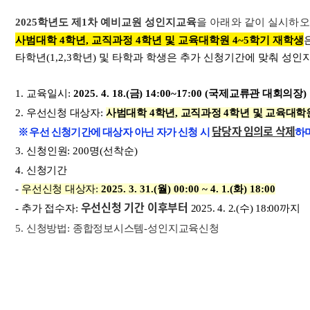
2025학년도 제1차
예비교원 성인지교육
을 아래와 같이 실시하
사범대학 4학년, 교직과정 4학년 및 교육대학원 4~5학기 재학생
타학년(1,2,3학년) 및 타학과 학생은 추가 신청기간에 맞춰 성
1
. 교육일시
:
2025. 4. 18.(
금
) 14:00~17:00 (
국제교류관 대회의장)
2
.
우선신청 대상자
:
사범대학 4학년, 교직과정 4학년 및 교육대학
담당자 임의로 삭제
※
우선
신청기간에 대상자 아닌 자가 신청 시
하
3
. 신청
인원
: 200명(선착순)
4
.
신청기간
-
우선신청 대상자
:
2025. 3. 31.(월
) 00:00 ~ 4. 1.(화
) 18:00
우선신청 기간 이후부터
-
추가 접수자
:
2025. 4. 2.(수) 18:00까지
5
.
신청방법
:
종합정보시스템
-
성인지교육신청